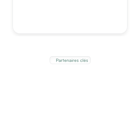
Partenaires clés
Fièrement
supporté
par: