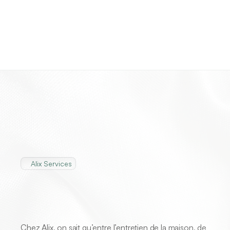
Alix Services
Alix
–
L’entretien
en
toute
tranquillité
Chez Alix, on sait qu’entre l’entretien de la maison, de 