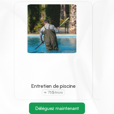
Taill
Entretien de piscine
≃ 75$/mois
Déléguez maintenant